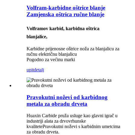
Volfram-karbidne oštrice blanje
Zamjenska oštrica ručne blanje
Volframov karbid, karbidna oštrica
blanjalice,
Karbidne prijenosne oštrice noža za blanjalicu za
ručnu električnu blanjalicu
Pogodno za većinu marki
upit
detalj
Pravokutni noževi od karbidnog
metala za obradu drveta
Huaxin Carbide pruža usluge kao glavni igrač u
industriji alata za drvo
vrhunske
kvalitete
Pravokutni noževi s karbidnim umetcima
za obradu drveta.