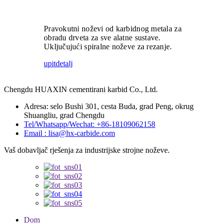
Pravokutni noževi od karbidnog metala za
obradu drveta za sve alatne sustave.
Uključujući spiralne noževe za rezanje.
upit
detalj
Chengdu HUAXIN cementirani karbid Co., Ltd.
Adresa: selo Bushi 301, cesta Buda, grad Peng, okrug
Shuangliu, grad Chengdu
Tel/Whatsapp/Wechat: +86-18109062158
Email : lisa@hx-carbide.com
Vaš dobavljač rješenja za industrijske strojne noževe.
Dom