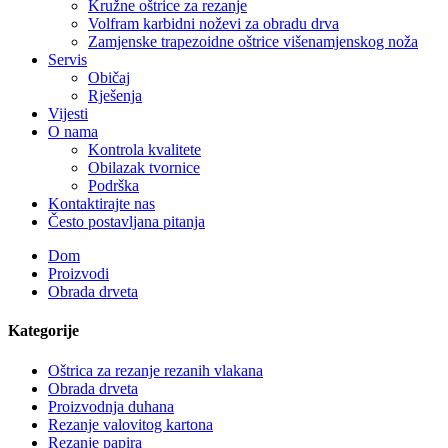
Kružne oštrice za rezanje
Volfram karbidni noževi za obradu drva
Zamjenske trapezoidne oštrice višenamjenskog noža
Servis
Običaj
Rješenja
Vijesti
O nama
Kontrola kvalitete
Obilazak tvornice
Podrška
Kontaktirajte nas
Često postavljana pitanja
Dom
Proizvodi
Obrada drveta
Kategorije
Oštrica za rezanje rezanih vlakana
Obrada drveta
Proizvodnja duhana
Rezanje valovitog kartona
Rezanje papira