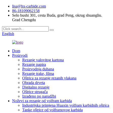
lisa@hx-carbide.com
86-18109062158
Selo bushi 301, cesta Buda, grad Peng, okrug shuangliu.
Grad Chengdu
English
Dom
Proizvodi
Rezanje valovitog kartona
Rezanje papira
Proizvodnja duhana
Rezanje trake, filma
Oštrica za rezanje rezanih vlakana
Obrada drveta
Digitalno rezanje
Oštrice strugača
Izrađeno po narudžbi
Noževi za rezanje od volfram karbida
Industrijska primjena Huaxin volfram karbidnih oštrica
Tanke oštrice od volframovog karbida