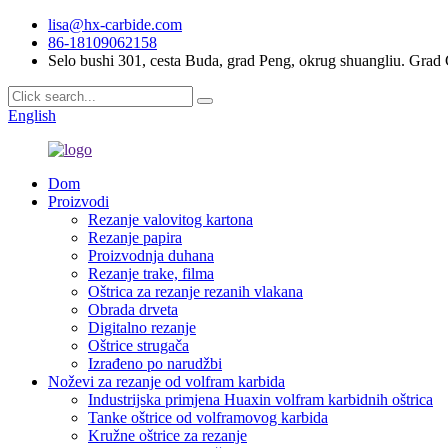
lisa@hx-carbide.com
86-18109062158
Selo bushi 301, cesta Buda, grad Peng, okrug shuangliu. Gra
English
Dom
Proizvodi
Rezanje valovitog kartona
Rezanje papira
Proizvodnja duhana
Rezanje trake, filma
Oštrica za rezanje rezanih vlakana
Obrada drveta
Digitalno rezanje
Oštrice strugača
Izrađeno po narudžbi
Noževi za rezanje od volfram karbida
Industrijska primjena Huaxin volfram karbidnih oštrica
Tanke oštrice od volframovog karbida
Kružne oštrice za rezanje