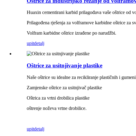
Oštrice za industrijsko rezanje od volfram
Huaxin cementirani karbid prilagođava vaše oštrice od v
Prilagođena rješenja za volframove karbidne oštrice za sv
Volfram karbidne oštrice izrađene po narudžbi.
upit
detalj
Oštrice za usitnjivanje plastike
Naše oštrice su idealne za recikliranje plastičnih i gumeni
Zamjenske oštrice za usitnjivač plastike
Oštrica za vrtni drobilica plastike
oštrenje noževa vrtne drobilice.
upit
detalj