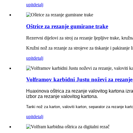
upit
detalj
Oštrice za rezanje gumirane trake
Rezervni dijelovi za stroj za rezanje ljepljive trake, kružn
Kružni nož za rezanje za strojeve za tiskanje i pakiranje I
upit
detalj
Volframov karbidni Justu noževi za rezanje,
Huaxinova oštrica za rezanje valovitog kartona izrađ
izbor za rezanje valovitog kartona.
Tanki nož za karton, valoviti karton, separator za rezanje kart
upit
detalj