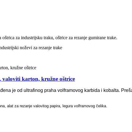
a oštrica za industrijsku traku, oštrice za rezanje gumirane trake.
ndustrijski noževi za rezanje trake
 valoviti karton, kružne oštrice
ena je od ultrafinog praha volframovog karbida i kobalta. Prešan
ona, alat za rezanje valovitog papira, legura volframovog čelika.