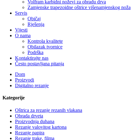
Volfram karbidni noževi za obradu drva
Zamjenske trapezoidne oštrice višenamjenskog noža
Servis
Običaj
Rješenja
Vijesti
O nama
Kontrola kvalitete
Obilazak tvornice
Podrška
Kontaktirajte nas
Često postavljana pitanja
Dom
Proizvodi
Digitalno rezanje
Kategorije
Oštrica za rezanje rezanih vlakana
Obrada drveta
Proizvodnja duhana
Rezanje valovitog kartona
Rezanje papira
Rezanje trake, filma