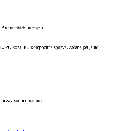
 Automobilski interijeri
XPE, PU koža, PU kompozitna spužva, Žičana petlja itd.
skom završnom obradom.