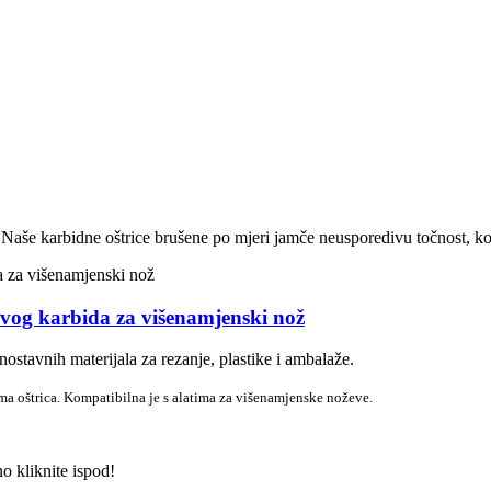
. Naše karbidne oštrice brušene po mjeri jamče neusporedivu točnost, konz
vog karbida za višenamjenski nož
nostavnih materijala za rezanje, plastike i ambalaže.
a oštrica. Kompatibilna je s alatima za višenamjenske noževe.
no kliknite ispod!