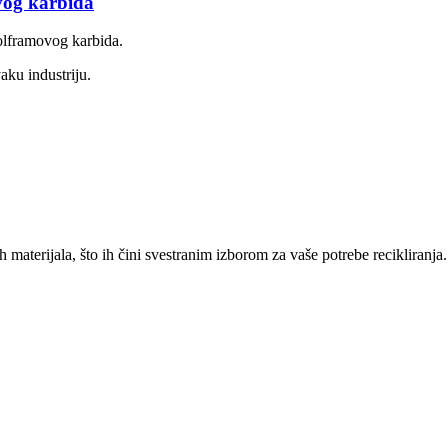
ovog karbida
olframovog karbida.
aku industriju.
h materijala, što ih čini svestranim izborom za vaše potrebe recikliranja.