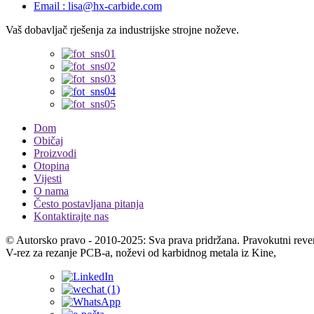
Email : lisa@hx-carbide.com
Vaš dobavljač rješenja za industrijske strojne noževe.
Dom
Običaj
Proizvodi
Otopina
Vijesti
O nama
Često postavljana pitanja
Kontaktirajte nas
© Autorsko pravo - 2010-2025: Sva prava pridržana. Pravokutni rever
V-rez za rezanje PCB-a, noževi od karbidnog metala iz Kine,