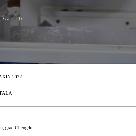
 Co., Ltd.
XIN 2022
TALA
liu, grad Chengdu