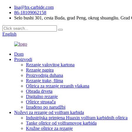
lisa@hx-carbide.com
86-18109062158
Selo bushi 301, cesta Buda, grad Peng, okrug shuangliu. Gra
English
Dom
Proizvodi
Rezanje valovitog kartona
Rezanje papira
Proizvodnja duhana
Rezanje trake, filma
Oštrica za rezanje rezanih vlakana
Obrada drveta
Digitalno rezanje
Oštrice strugača
Izrađeno po narudžbi
Noževi za rezanje od volfram karbida
Industrijska primjena Huaxin volfram karbidnih oštrica
Tanke oštrice od volframovog karbida
Kružne oštrice za rezanje