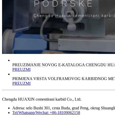
PODRŠKE
Chengdu Huaxin cementirani karbid
PREUZIMANJE NOVOG E-KATALOGA CHENGDU HUA
PREUZMI
PRIMJENA VRSTA VOLFRAMOVOG KARBIDNOG ME
PREUZMI
Chengdu HUAXIN cementirani karbid Co., Ltd.
Adresa: selo Bushi 301, cesta Buda, grad Peng, okrug Shuang
Tel/Whatsapp/Wechat: +86-18109062158