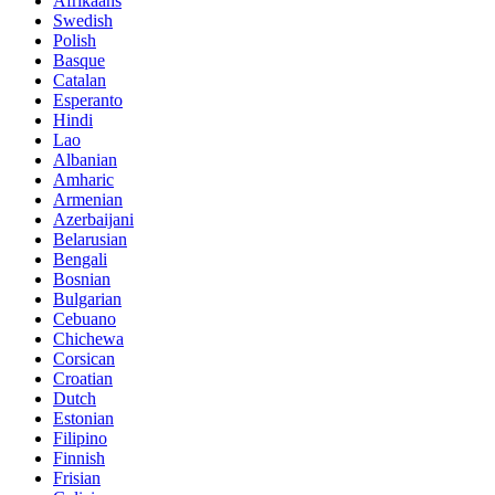
Afrikaans
Swedish
Polish
Basque
Catalan
Esperanto
Hindi
Lao
Albanian
Amharic
Armenian
Azerbaijani
Belarusian
Bengali
Bosnian
Bulgarian
Cebuano
Chichewa
Corsican
Croatian
Dutch
Estonian
Filipino
Finnish
Frisian