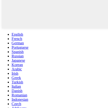
English
French
German
Portuguese
Spanish
Russian
Japanese
Korean
Arabic
Irish
Greek
Turkish
Italian
Danish
Romanian
Indonesian
Czech