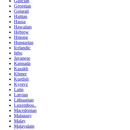
Galician
Georgian
Gujarati
Haitian
Hausa
Hawaiian
Hebrew
Hmong
Hungarian
Icelandic
Igbo
Javanese
Kannada
Kazakh
Khmer
Kurdish
Kyrgyz
Latin
Latvian
Lithuanian
Luxembou..
Macedonian
Malagasy
Malay
Malayalam