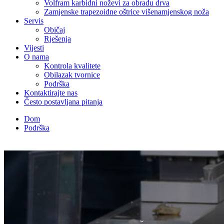
Volfram karbidni noževi za obradu drva
Zamjenske trapezoidne oštrice višenamjenskog noža
Servis
Običaj
Rješenja
Vijesti
O nama
Kontrola kvalitete
Obilazak tvornice
Podrška
Kontaktirajte nas
Često postavljana pitanja
Dom
Podrška