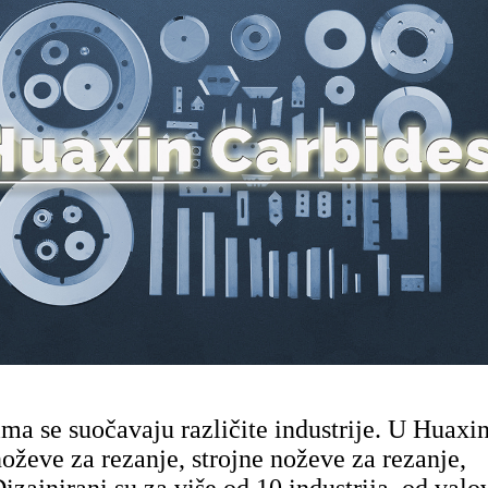
ma se suočavaju različite industrije. U Huaxi
oževe za rezanje, strojne noževe za rezanje,
izajnirani su za više od 10 industrija, od valo