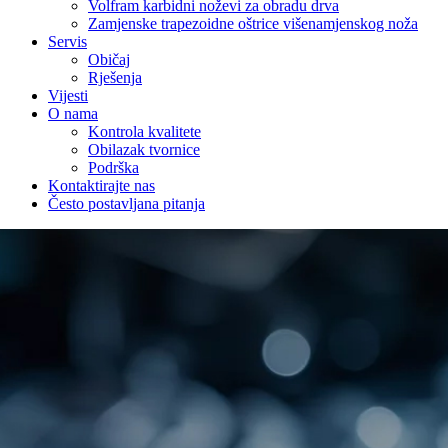
Volfram karbidni noževi za obradu drva
Zamjenske trapezoidne oštrice višenamjenskog noža
Servis
Običaj
Rješenja
Vijesti
O nama
Kontrola kvalitete
Obilazak tvornice
Podrška
Kontaktirajte nas
Često postavljana pitanja