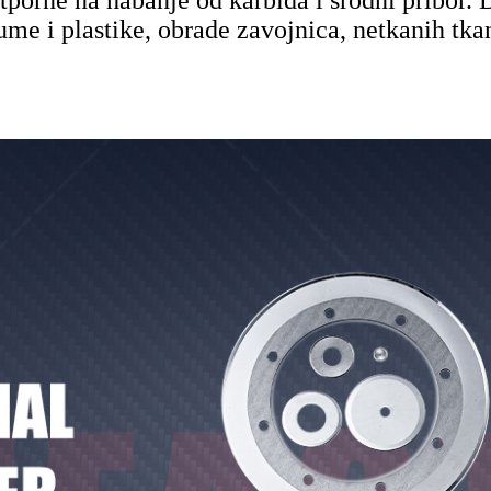
, gume i plastike, obrade zavojnica, netkanih tk