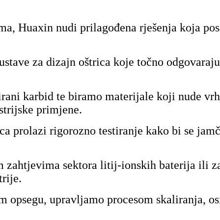
ma, Huaxin nudi prilagođena rješenja koja po
ave za dizajn oštrica koje točno odgovaraju 
rani karbid te biramo materijale koji nude vrh
strijske primjene.
rica prolazi rigorozno testiranje kako bi se j
 zahtjevima sektora litij-ionskih baterija ili z
rije.
m opsegu, upravljamo procesom skaliranja, osi