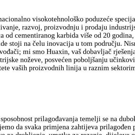
acionalno visokotehnološko poduzeće specija
živanje, razvoj, proizvodnju i prodaju industri
ca od cementiranog karbida više od 20 godina
de stoji na čelu inovacija u tom području. N
vođači; mi smo Huaxin, vaš dobavljač rješenj
trijske noževe, posvećen poboljšanju učinkovit
tete vaših proizvodnih linija u raznim sektori
sposobnost prilagođavanja temelji se na dubok
jemo da svaka primjena zahtijeva prilagođen pr
e za drobljenje, umetke za rezanje, dijelove ot