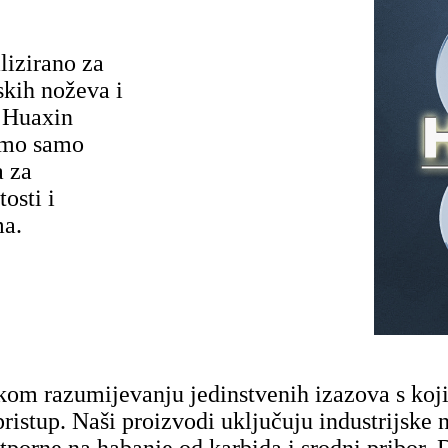
lizirano za
jskih noževa i
, Huaxin
ismo samo
a za
osti i
ma.
om razumijevanju jedinstvenih izazova s ​​koji
istup. Naši proizvodi uključuju industrijske n
porne na habanje od karbida i srodni pribor. D