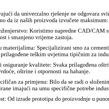
jući da univerzalno rješenje ne odgovara svi
mo da iz naših proizvoda izvučete maksimum:
nženjerstvo: Koristimo napredne CAD/CAM sust
st i smanjeno vrijeme zastoja.
u materijalima: Specijalizirani smo za cementi
, prilagođene teškim uvjetima tipičnim za indu
 i osiguranje kvalitete: Svaka prilagođena ošt
vrdoće, oštrine i otpornosti na habanje.
cifičan za primjenu: Bilo da se radi o složenim
irane imajući na umu specifične potrebe indust
st: Od izrade prototipa do proizvodnje u puno