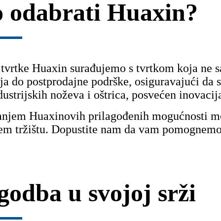
o odabrati Huaxin?
vrtke Huaxin surađujemo s tvrtkom koja ne sa
ja do postprodajne podrške, osiguravajući da 
dustrijskih noževa i oštrica, posvećen inovacij
anjem Huaxinovih prilagođenih mogućnosti može
em tržištu. Dopustite nam da vam pomognemo d
godba u svojoj srži