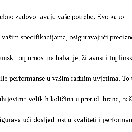
sebno zadovoljavaju vaše potrebe. Evo kako
vašim specifikacijama, osiguravajući precizn
unsku otpornost na habanje, žilavost i toplins
amčile performanse u vašim radnim uvjetima. To
ahtjevima velikih količina u preradi hrane, naš
guravajući dosljednost u kvaliteti i performa