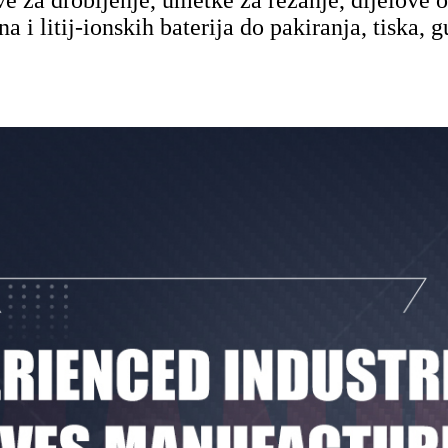
na i litij-ionskih baterija do pakiranja, tiska