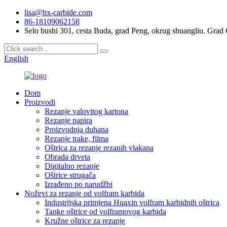
lisa@hx-carbide.com
86-18109062158
Selo bushi 301, cesta Buda, grad Peng, okrug shuangliu. Gra
English
Dom
Proizvodi
Rezanje valovitog kartona
Rezanje papira
Proizvodnja duhana
Rezanje trake, filma
Oštrica za rezanje rezanih vlakana
Obrada drveta
Digitalno rezanje
Oštrice strugača
Izrađeno po narudžbi
Noževi za rezanje od volfram karbida
Industrijska primjena Huaxin volfram karbidnih oštrica
Tanke oštrice od volframovog karbida
Kružne oštrice za rezanje