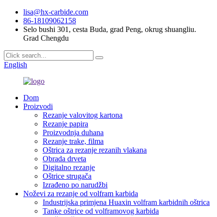
lisa@hx-carbide.com
86-18109062158
Selo bushi 301, cesta Buda, grad Peng, okrug shuangliu.
Grad Chengdu
English
Dom
Proizvodi
Rezanje valovitog kartona
Rezanje papira
Proizvodnja duhana
Rezanje trake, filma
Oštrica za rezanje rezanih vlakana
Obrada drveta
Digitalno rezanje
Oštrice strugača
Izrađeno po narudžbi
Noževi za rezanje od volfram karbida
Industrijska primjena Huaxin volfram karbidnih oštrica
Tanke oštrice od volframovog karbida