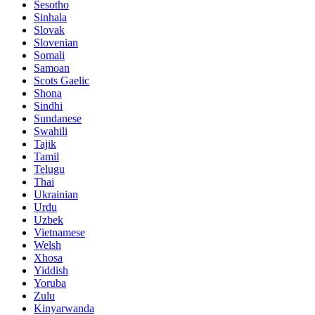
Sesotho
Sinhala
Slovak
Slovenian
Somali
Samoan
Scots Gaelic
Shona
Sindhi
Sundanese
Swahili
Tajik
Tamil
Telugu
Thai
Ukrainian
Urdu
Uzbek
Vietnamese
Welsh
Xhosa
Yiddish
Yoruba
Zulu
Kinyarwanda