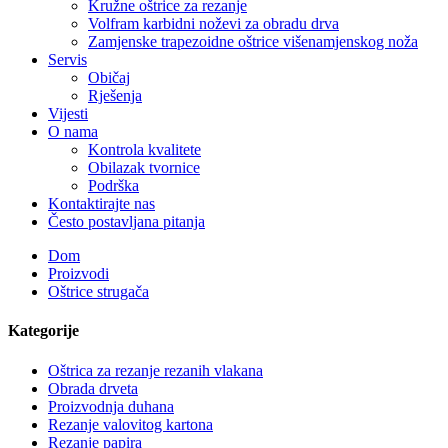
Kružne oštrice za rezanje
Volfram karbidni noževi za obradu drva
Zamjenske trapezoidne oštrice višenamjenskog noža
Servis
Običaj
Rješenja
Vijesti
O nama
Kontrola kvalitete
Obilazak tvornice
Podrška
Kontaktirajte nas
Često postavljana pitanja
Dom
Proizvodi
Oštrice strugača
Kategorije
Oštrica za rezanje rezanih vlakana
Obrada drveta
Proizvodnja duhana
Rezanje valovitog kartona
Rezanje papira