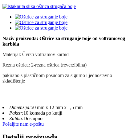
Naziv proizvoda: Oštrice za struganje boje od volframovog
karbida
Materijal: Čvrsti volframov karbid
Rezna oštrica: 2-rezna oštrica (reverzibilna)
pakirano s plastičnom posudom za sigurno i jednostavno
skladištenje
Dimenzija:
50 mm x 12 mm x 1,5 mm
Paket::
10 komada po kutiji
Zaliha:
Dostupno
Pošaljite nam e-poštu
Detalji proizvoda