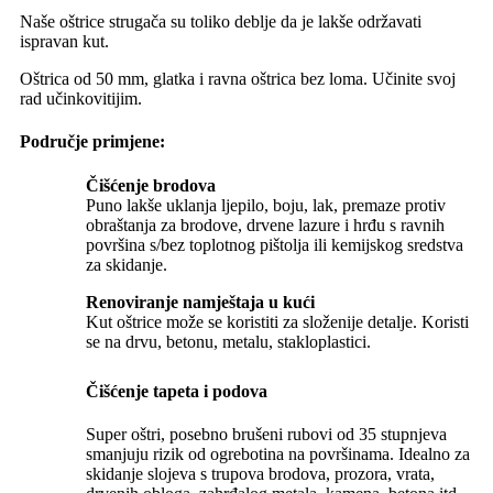
Naše oštrice strugača su toliko deblje da je lakše održavati
ispravan kut.
Oštrica od 50 mm, glatka i ravna oštrica bez loma. Učinite svoj
rad učinkovitijim.
Područje primjene:
Čišćenje brodova
Puno lakše uklanja ljepilo, boju, lak, premaze protiv
obraštanja za brodove, drvene lazure i hrđu s ravnih
površina s/bez toplotnog pištolja ili kemijskog sredstva
za skidanje.
Renoviranje namještaja u kući
Kut oštrice može se koristiti za složenije detalje. Koristi
se na drvu, betonu, metalu, stakloplastici.
Čišćenje tapeta i podova
Super oštri, posebno brušeni rubovi od 35 stupnjeva
smanjuju rizik od ogrebotina na površinama. Idealno za
skidanje slojeva s trupova brodova, prozora, vrata,