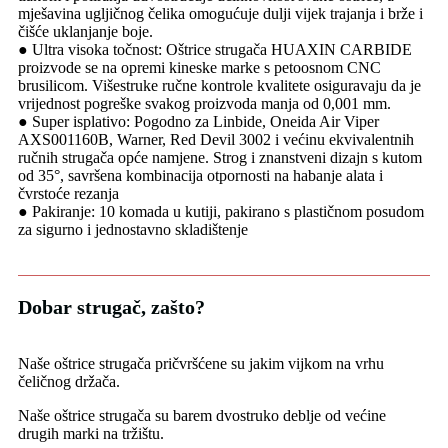
mješavina ugljičnog čelika omogućuje dulji vijek trajanja i brže i
čišće uklanjanje boje.
● Ultra visoka točnost: Oštrice strugača HUAXIN CARBIDE
proizvode se na opremi kineske marke s petoosnom CNC
brusilicom. Višestruke ručne kontrole kvalitete osiguravaju da je
vrijednost pogreške svakog proizvoda manja od 0,001 mm.
● Super isplativo: Pogodno za Linbide, Oneida Air Viper
AXS001160B, Warner, Red Devil 3002 i većinu ekvivalentnih
ručnih strugača opće namjene. Strog i znanstveni dizajn s kutom
od 35°, savršena kombinacija otpornosti na habanje alata i
čvrstoće rezanja
● Pakiranje: 10 komada u kutiji, pakirano s plastičnom posudom
za sigurno i jednostavno skladištenje
Dobar strugač, zašto?
Naše oštrice strugača pričvršćene su jakim vijkom na vrhu
čeličnog držača.
Naše oštrice strugača su barem dvostruko deblje od većine
drugih marki na tržištu.