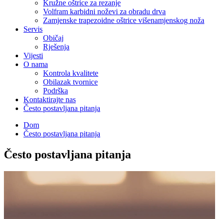
Kružne oštrice za rezanje
Volfram karbidni noževi za obradu drva
Zamjenske trapezoidne oštrice višenamjenskog noža
Servis
Običaj
Rješenja
Vijesti
O nama
Kontrola kvalitete
Obilazak tvornice
Podrška
Kontaktirajte nas
Često postavljana pitanja
Dom
Često postavljana pitanja
Često postavljana pitanja