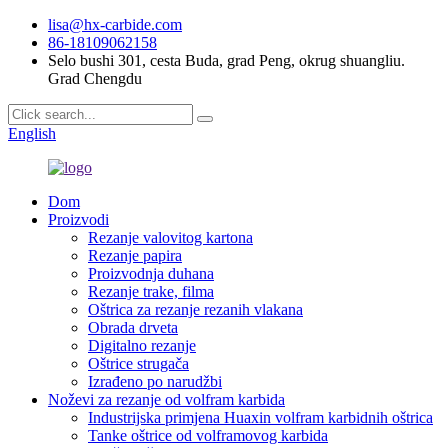
lisa@hx-carbide.com
86-18109062158
Selo bushi 301, cesta Buda, grad Peng, okrug shuangliu.
Grad Chengdu
English
Dom
Proizvodi
Rezanje valovitog kartona
Rezanje papira
Proizvodnja duhana
Rezanje trake, filma
Oštrica za rezanje rezanih vlakana
Obrada drveta
Digitalno rezanje
Oštrice strugača
Izrađeno po narudžbi
Noževi za rezanje od volfram karbida
Industrijska primjena Huaxin volfram karbidnih oštrica
Tanke oštrice od volframovog karbida