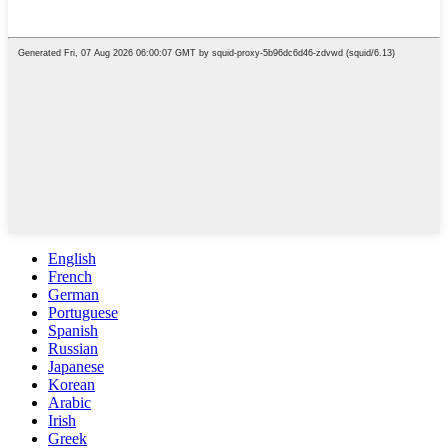
English
French
German
Portuguese
Spanish
Russian
Japanese
Korean
Arabic
Irish
Greek