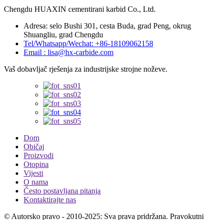
Chengdu HUAXIN cementirani karbid Co., Ltd.
Adresa: selo Bushi 301, cesta Buda, grad Peng, okrug
Shuangliu, grad Chengdu
Tel/Whatsapp/Wechat: +86-18109062158
Email : lisa@hx-carbide.com
Vaš dobavljač rješenja za industrijske strojne noževe.
Dom
Običaj
Proizvodi
Otopina
Vijesti
O nama
Često postavljana pitanja
Kontaktirajte nas
© Autorsko pravo - 2010-2025: Sva prava pridržana. Pravokutni