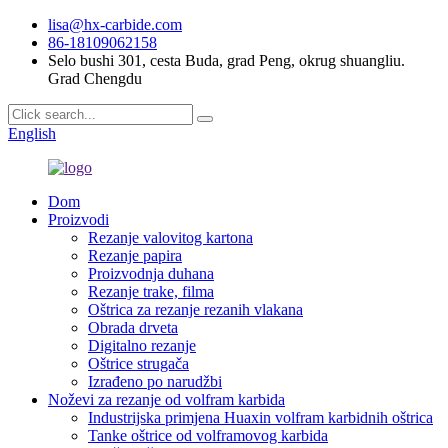
lisa@hx-carbide.com
86-18109062158
Selo bushi 301, cesta Buda, grad Peng, okrug shuangliu.
Grad Chengdu
English
Dom
Proizvodi
Rezanje valovitog kartona
Rezanje papira
Proizvodnja duhana
Rezanje trake, filma
Oštrica za rezanje rezanih vlakana
Obrada drveta
Digitalno rezanje
Oštrice strugača
Izrađeno po narudžbi
Noževi za rezanje od volfram karbida
Industrijska primjena Huaxin volfram karbidnih oštrica
Tanke oštrice od volframovog karbida