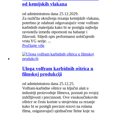
od kemijskih vlakana
od administratora dana 25.12.2029.
Za različita okruženja rezanja kemijskih vlakana,
potrebno je odabrati odgovarajuće vrste volfram
karbidnih materijala kako bi se postigla najbolja
ravnoteža između otpornosti na habanje i
žilavosti. Slijedi opis performansi uobičajenih
vrsta YG serije. ...
Pročitajte više
Uloga volfram karbidnih oštrica u
filmskoj produkciji
od administratora dana 25.12.25.
Volfram-karbidne oštrice su ključni alati u
industriji proizvodnje filmova, poznati po svojoj
izdržljivosti i preciznosti. Ove visokoučinkovite
oštrice se često koriste u strojevima za rezanje
kako bi se postigli precizni rezovi na rolama
filma, osiguravajući ujednačene širine koje su