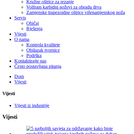
Kružne oštrice za rezanje
Volfram karbidni noževi za obradu drva
Zamjenske trapezoidne oštrice višenamjenskog noža
Servis
Običaj
Rješenja
Vijesti
O nama
Kontrola kvalitete
Obilazak tvornice
Podrška
Kontaktirajte nas
Često postavljana pitanja
Dom
Vijesti
Vijesti
Vijesti iz industrije
Vijesti