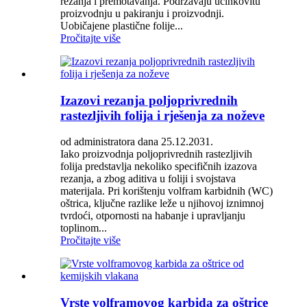
rezanja i premotavanja. Podržavaju učinkovitu
proizvodnju u pakiranju i proizvodnji.
Uobičajene plastične folije...
Pročitajte više
Izazovi rezanja poljoprivrednih
rastezljivih folija i rješenja za noževe
od administratora dana 25.12.2031.
Iako proizvodnja poljoprivrednih rastezljivih
folija predstavlja nekoliko specifičnih izazova
rezanja, a zbog aditiva u foliji i svojstava
materijala. Pri korištenju volfram karbidnih (WC)
oštrica, ključne razlike leže u njihovoj iznimnoj
tvrdoći, otpornosti na habanje i upravljanju
toplinom...
Pročitajte više
Vrste volframovog karbida za oštrice