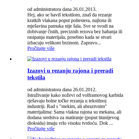
od administratora dana 26.01.2013.
Hej, ako se baviš tekstilom, znaš da rezanje
kratkih vlakana poput poliestera, najlona ili
mješavina pamuka nije šala. Sve se svodi na
dobivanje čistih, preciznih rezova bez habanja ili
rasipanja materijala, posebno kada se stvari
izbacuju velikom brzinom. Zapravo...
Pročitajte više
Izazovi u rezanju rajona i preradi
tekstila
od administratora dana 26.01.2012.
Istraživanje kako noževi od volframovog karbida
rješavaju bolne točke rezanja u tekstilnoj
industriji. Rad s "mekim, ali abrazivnim"
materijalima: Sama vlakna rajona su mekana, ali
dodana sredstva za matiranje (poput titanijevog
dioksida) imaju vrlo visoku tvrdoću. Dok ...
Pročitajte više