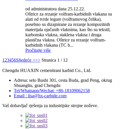
od administratora dana 25.12.22.
Oštrice za rezanje volfram-karbidnih vlakana su
alati od tvrde legure (volframovog čelika),
posebno su dizajnirane za rezanje kompozitnih
materijala ojačanih vlaknima, kao što su tekstil,
karbonska vlakna, staklena vlakna i druga
plastična vlakna. Oštrice za rezanje volfram-
karbidnih vlakana (TC b...
Pročitajte više
1
2
3
4
5
6
Sljedeće >
>>
Stranica 1 / 12
Chengdu HUAXIN cementirani karbid Co., Ltd.
Adresa: selo Bushi 301, cesta Buda, grad Peng, okrug
Shuangliu, grad Chengdu
Tel/Whatsapp/Wechat: +86-18109062158
Email : lisa@hx-carbide.com
Vaš dobavljač rješenja za industrijske strojne noževe.